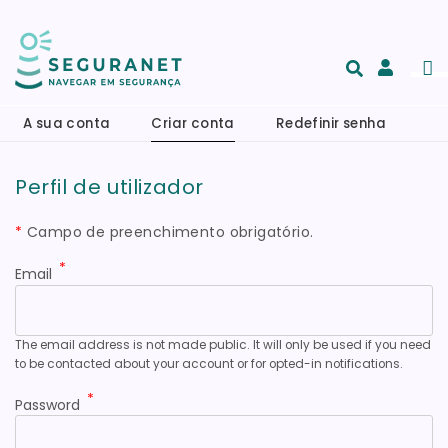
Skip to main content
Men
Acesso
e
A sua conta
Criar conta
Redefinir senha
registo
de
Perfil de utilizador
conta
*
Campo de preenchimento obrigatório.
Email
The email address is not made public. It will only be used if you need
to be contacted about your account or for opted-in notifications.
Password