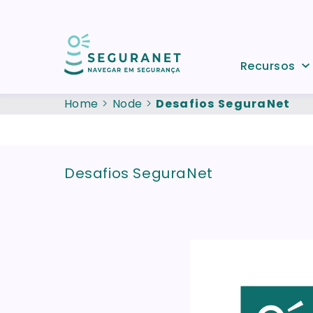
Skip to main content
Recursos
Home
Node
Desafios SeguraNet
Desafios SeguraNet