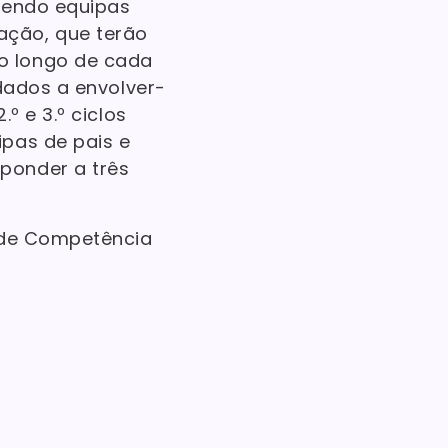
vendo equipas
ação, que terão
o longo de cada
dados a envolver-
º e 3.º ciclos
pas de pais e
ponder a três
o de Competência