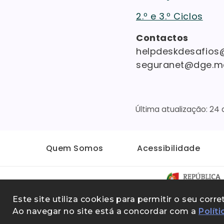
2.º e 3.º Ciclos
Contactos
helpdeskdesafios
seguranet@dge.m
24 
Quem Somos
Acessibilidade
Withdraw consent
Este site utiliza cookies para permitir o seu co
Ao navegar no site está a concordar com a
Polít