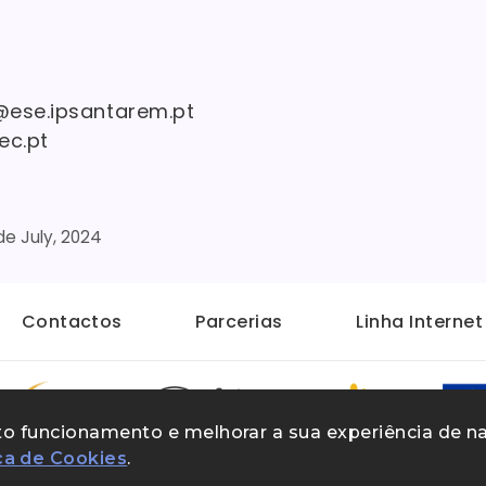
@ese.ipsantarem.pt
ec.pt
de July, 2024
Contactos
Parcerias
Linha Interne
rreto funcionamento e melhorar a sua experiência de 
ica de Cookies
.