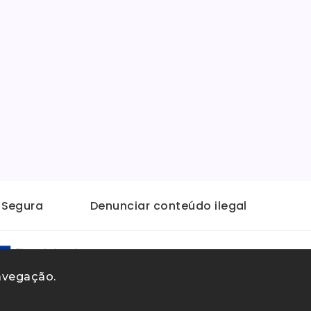
t Segura
Denunciar conteúdo ilegal
navegação.