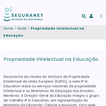
Skip to main content
Men
Acesso
e
Home
Node
Propriedade Intelectual na
registo
Educação
de
conta
Propriedade Intelectual na Educação
Decorrente da missão do Instituto da Propriedade
Intelectual da União Europeia (EUIPO), a rede IP in
Education reúne os serviços nacionais de propriedade
intelectual e os Ministérios da Educação dos Estados
Membros. A Direção-Geral da Educação integra o grupo
de trabalho IP in Education, em representação do
Ministério da Educação, Ciência e Inovação. Esta rede