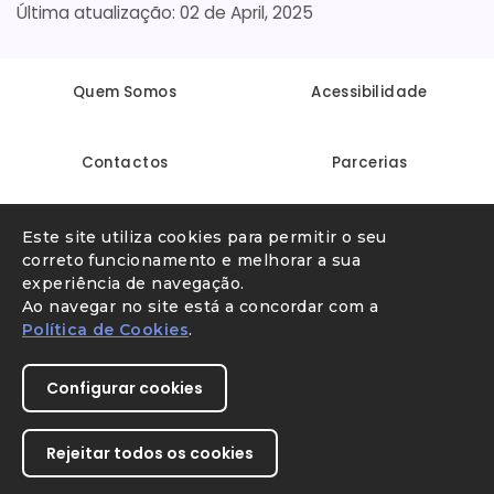
02 de April, 2025
Quem Somos
Acessibilidade
Contactos
Parcerias
Linha Internet Segura
Denunciar conteúdo ilegal
Este site utiliza cookies para permitir o seu
correto funcionamento e melhorar a sua
experiência de navegação.
Ao navegar no site está a concordar com a
Política de Cookies
.
Configurar cookies
Rejeitar todos os cookies
Youtube
X
Instagram
Facebook
Direção-Geral da Educação