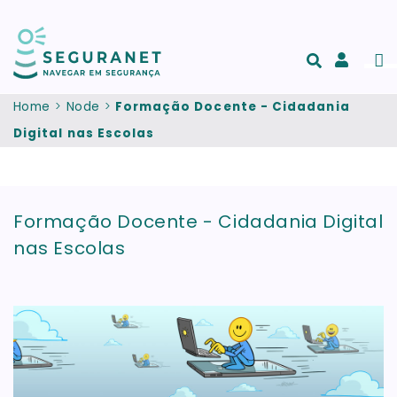
Skip to main content
Men
Acesso
e
Home
Node
Formação Docente - Cidadania
registo
Digital nas Escolas
de
conta
Formação Docente - Cidadania Digital
nas Escolas