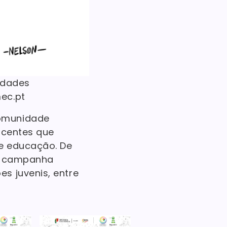
vidades
ec.pt
comunidade
ocentes que
e educação. De
ta campanha
s juvenis, entre