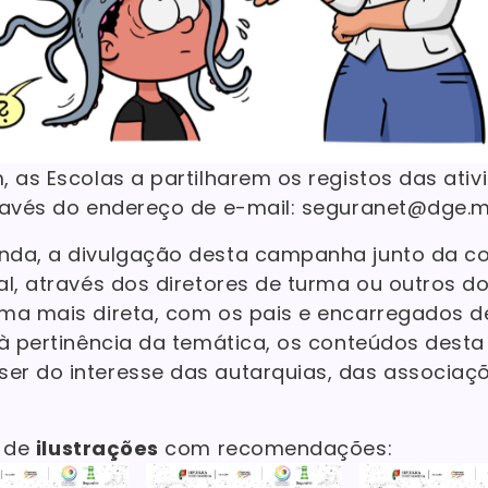
 as Escolas a partilharem os registos das ati
ravés do endereço de e-mail: seguranet@dge.m
nda, a divulgação desta campanha junto da 
al, através dos diretores de turma ou outros d
ma mais direta, com os pais e encarregados d
 à pertinência da temática, os conteúdos des
r do interesse das autarquias, das associaçõe
a de
ilustrações
com recomendações: