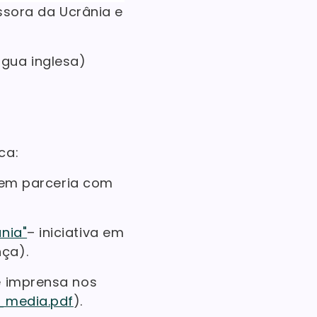
sora da Ucrânia e
gua inglesa)
ca:
a em parceria com
nia"
– iniciativa em
ça).
e imprensa nos
_media.pdf
).