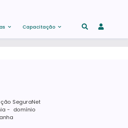
as
Capacitação
Acesso
e
registo
de
conta
zação SeguraNet
ia - domínio
panha