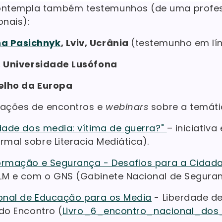
ntempla também testemunhos (de uma profes
onais):
na Pasichnyk
, Lviv, Ucrânia
(testemunho em lín
, Universidade Lusófona
elho da Europa
vações de encontros e
webinars
sobre a temáti
rdade dos media: vítima de guerra?"
– iniciativ
rmal sobre Literacia Mediática).
ormação e Segurança - Desafios para a Cidada
LM e com o GNS (Gabinete Nacional de Seguran
ional de Educação para os Media
- Liberdade d
 do Encontro (
Livro_6_encontro_nacional_dos