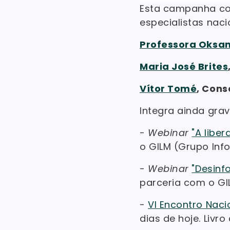
Esta campanha co
especialistas naci
Professora Oksa
Maria José Brites
Vítor Tomé
, Cons
Integra ainda gra
-
Webinar
"A libe
o GILM (Grupo Info
-
Webinar
"Desinf
parceria com o GI
-
VI Encontro Nac
dias de hoje. Livro