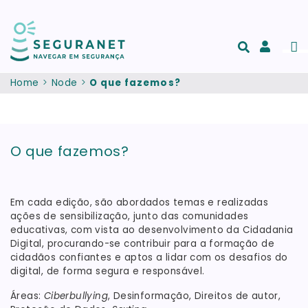
Skip to main content
Men
Acesso
e
Home
Node
O que fazemos?
registo
de
conta
O que fazemos?
Em cada edição, são abordados temas e realizadas
ações de sensibilização, junto das comunidades
educativas, com vista ao desenvolvimento da Cidadania
Digital, procurando-se contribuir para a formação de
cidadãos confiantes e aptos a lidar com os desafios do
digital, de forma segura e responsável.
Áreas:
Ciberbullying
, Desinformação, Direitos de autor,