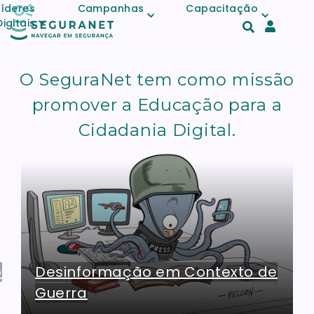
Skip to main content
Líderes
Campanhas
Capacitação
Digitais
Acesso
e
O SeguraNet tem como missão
registo
de
promover a Educação para a
conta
Cidadania Digital.
https://www.seguranet.pt/campanha-
desinformacao-em-contexto-de-guerra
o
Desinformação em Contexto de
Guerra