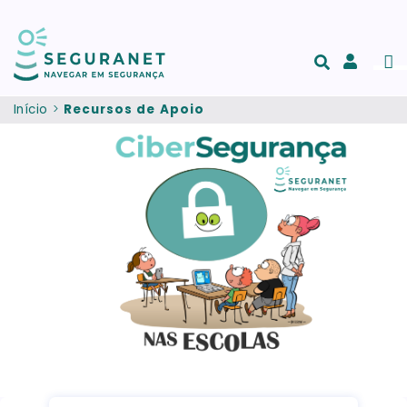
Passar para o conteúdo principal
Men
Acesso
e
Início
Recursos de Apoio
registo
de
conta