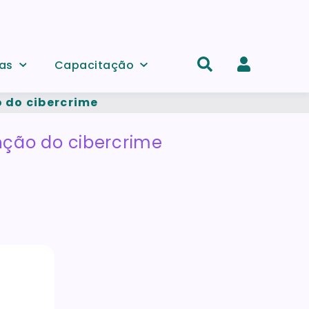
as
Capacitação
Acesso
 do cibercrime
e
registo
nção do cibercrime
de
conta