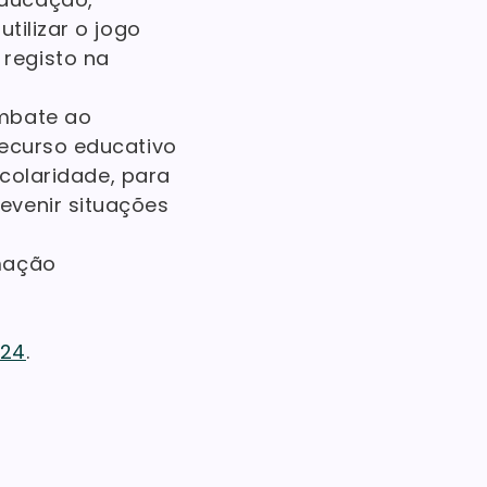
tilizar o jogo
registo na
ombate ao
recurso educativo
scolaridade, para
evenir situações
rmação
024
.