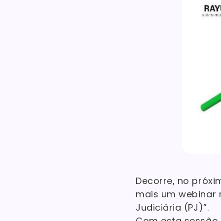
Decorre, no próxi
mais um webinar r
Judiciária (PJ)”.
Com esta sessão,