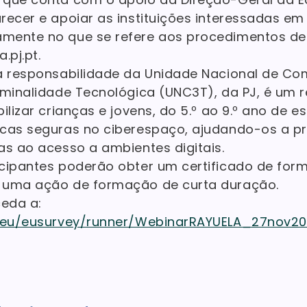
ecer e apoiar as instituições interessadas em u
mente no que se refere aos procedimentos de 
.pj.pt.
da responsabilidade da Unidade Nacional de C
iminalidade Tecnológica (UNC3T), da PJ, é um 
ilizar crianças e jovens, do 5.º ao 9.º ano de e
cas seguras no ciberespaço, ajudando-os a pr
as ao acesso a ambientes digitais.
icipantes poderão obter um certificado de fo
 uma ação de formação de curta duração.
ceda a:
a.eu/eusurvey/runner/WebinarRAYUELA_27nov2
L