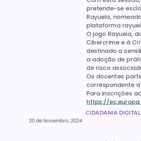
pretende-se esclar
Rayuela, nomeada
plataforma rayuela
O jogo Rayuela, 
Cibercrime e à Cr
destinado a sensib
a adoção de práti
de risco associad
Os docentes part
correspondente a
Para inscrições a
https://ec.europ
CIDADANIA DIGITA
20 de Novembro, 2024