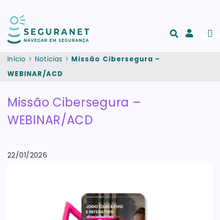
Passar para o conteúdo principal
Men
Acesso
e
Início
Noticias
Missão Cibersegura –
registo
WEBINAR/ACD
de
conta
Missão Cibersegura –
WEBINAR/ACD
22/01/2026