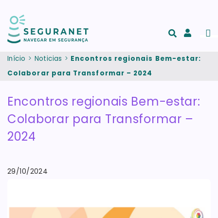
Passar para o conteúdo principal
Men
Acesso
e
Início
Noticias
Encontros regionais Bem-estar:
registo
Colaborar para Transformar – 2024
de
conta
Encontros regionais Bem-estar:
Colaborar para Transformar –
2024
29/10/2024