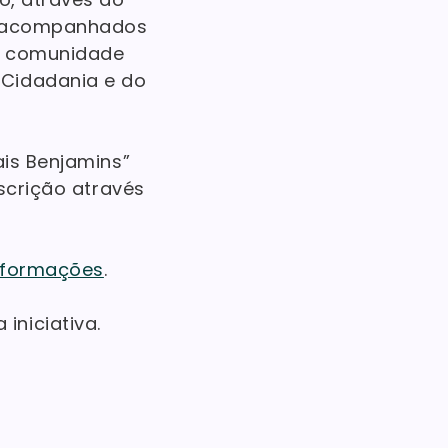
s, acompanhados
 à comunidade
 Cidadania e do
ais Benjamins”
nscrição através
nformações
.
iniciativa.