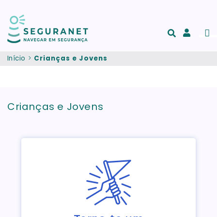
Passar para o conteúdo principal
Men
Acesso
e
Início
Crianças e Jovens
registo
de
conta
Crianças e Jovens