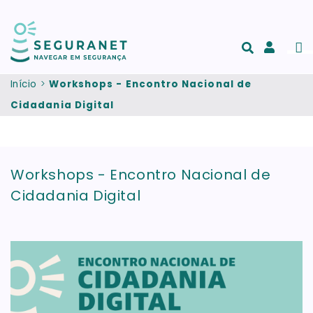
Passar para o conteúdo principal
Men
Acesso
e
Início
Workshops - Encontro Nacional de
registo
Cidadania Digital
de
conta
Workshops - Encontro Nacional de
Cidadania Digital