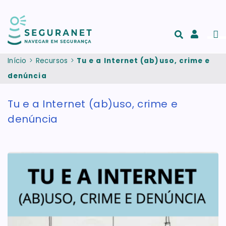
Passar para o conteúdo principal
Men
Acesso
e
Início
Recursos
Tu e a Internet (ab)uso, crime e
registo
denúncia
de
conta
Tu e a Internet (ab)uso, crime e
denúncia