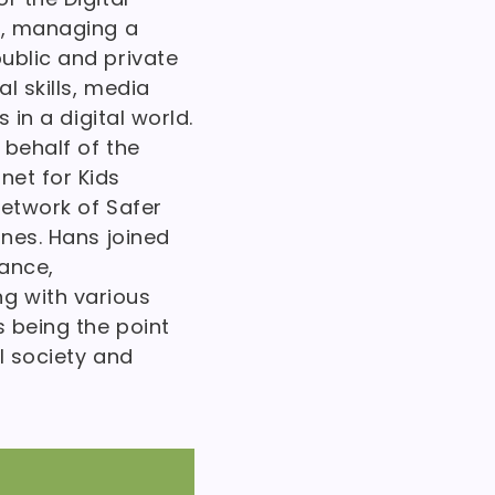
n, managing a
ublic and private
l skills, media
s in a digital world.
 behalf of the
net for Kids
 network of Safer
ines. Hans joined
nance,
g with various
s being the point
l society and