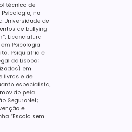
olitécnico de
Psicologia, na
a Universidade de
ntos de bullying
”; Licenciatura
a em Psicologia
to, Psiquiatria e
egal de Lisboa;
alizados) em
e livros e de
anto especialista,
romovido pela
ão SeguraNet;
evenção e
nha “Escola sem