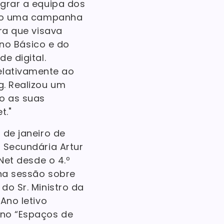
egrar a equipa dos
zado uma campanha
ra que visava
sino Básico e do
e digital.
elativamente ao
g. Realizou um
do as suas
t."
 de janeiro de
 Secundária Artur
Net desde o 4.º
na sessão sobre
do Sr. Ministro da
Ano letivo
 no “Espaços de