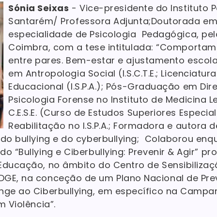
Sónia Seixas
- Vice-presidente do Instituto P
Santarém/ Professora Adjunta;Doutorada em 
especialidade de Psicologia Pedagógica, pel
Coimbra, com a tese intitulada: “Comportame
entre pares. Bem-estar e ajustamento escolar
em Antropologia Social (I.S.C.T.E.; Licenciatur
Educacional (I.S.P.A.); Pós-Graduação em Direi
Psicologia Forense no Instituto de Medicina L
C.E.S.E. (Curso de Estudos Superiores Especi
Reabilitação no I.S.P.A.; Formadora e autora d
do bullying e do cyberbullying; Colaborou enqu
o “Bullying e Ciberbullying: Prevenir & Agir” p
Educação, no âmbito do Centro de Sensibilizaç
DGE, na conceção de um Plano Nacional de Pr
nge ao Ciberbullying, em específico na Campa
m Violência”.