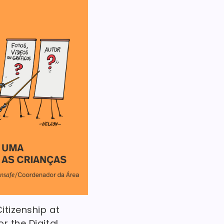
itizenship at
r the Digital