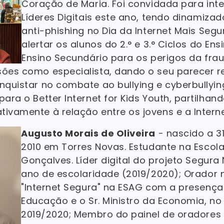
Coração de Maria. Foi convidada para int
Líderes Digitais este ano, tendo dinami
anti-phishing no Dia da Internet Mais Segu
alertar os alunos do 2.° e 3.° Ciclos do En
Ensino Secundário para os perigos da fraud
sões como especialista, dando o seu parecer r
nquistar no combate ao bullying e cyberbullyin
para o Better Internet for Kids Youth, partilhan
ivamente à relação entre os jovens e a Interne
Augusto Morais de Oliveira
- nascido a 31
2010 em Torres Novas. Estudante na Escola
Gonçalves. Líder digital do projeto Segura 
ano de escolaridade (2019/2020); Orador 
"Internet Segura" na ESAG com a presença 
Educação e o Sr. Ministro da Economia, no 
2019/2020; Membro do painel de oradores