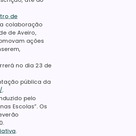
tro de
 a colaboração
de de Aveiro,
promovam ações
nserem,
rrerá no dia 23 de
ntação pública da
/
.
nduzido pelo
nas Escolas”. Os
everão
0.
iativa
.