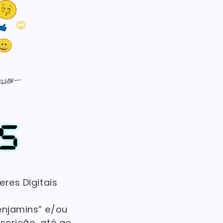
eres Digitais
Benjamins” e/ou
nscrição, até ao