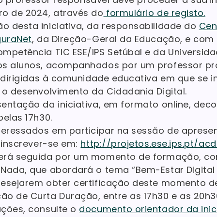
o de 2024, através do
formulário de registo.
 desta iniciativa, da responsabilidade do
Cen
guraNet
, da Direção-Geral da Educação, e com
mpetência TIC ESE/IPS Setúbal e da Universida
os alunos, acompanhados por um professor 
, dirigidas à comunidade educativa em que se i
 o desenvolvimento da Cidadania Digital.
entação da iniciativa, em formato online, deco
pelas 17h30.
teressados em participar na sessão de aprese
o inscrever-se em:
http://projetos.ese.ips.pt/acd
erá seguida por um momento de formação, co
Nada, que abordará o tema “Bem-Estar Digital 
desejarem obter certificação deste momento d
o de Curta Duração, entre as 17h30 e as 20h3
ações, consulte o
documento orientador da inic