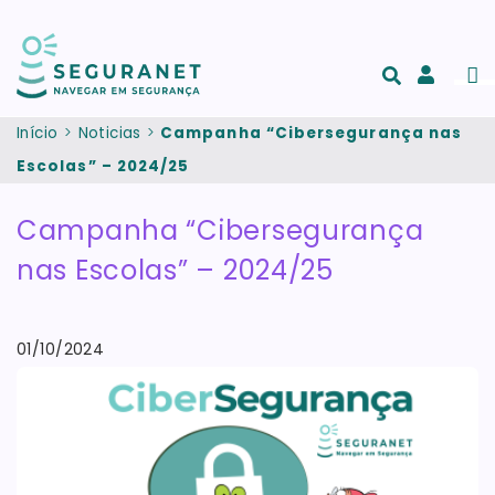
Passar para o conteúdo principal
Men
Acesso
e
Início
Noticias
Campanha “Cibersegurança nas
registo
Escolas” – 2024/25
de
conta
Campanha “Cibersegurança
nas Escolas” – 2024/25
01/10/2024