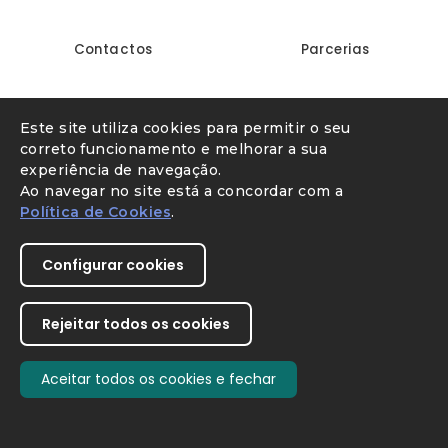
Contactos
Parcerias
Linha Internet Segura
Denunciar conteúdo ilegal
Este site utiliza cookies para permitir o seu
correto funcionamento e melhorar a sua
experiência de navegação.
Ao navegar no site está a concordar com a
Política de Cookies
.
Configurar cookies
Youtube
X
Instagram
Facebook
Direção-Geral da Educação
Rejeitar todos os cookies
Aceitar todos os cookies e fechar
SIMBIOSE
Withdraw consent