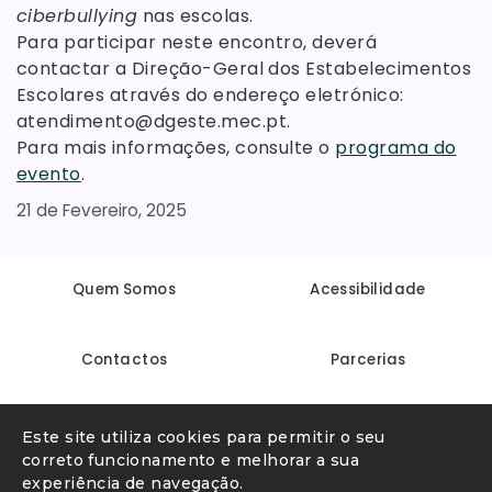
ciberbullying
nas escolas.
Para participar neste encontro, deverá
contactar a Direção-Geral dos Estabelecimentos
Escolares através do endereço eletrónico:
atendimento@dgeste.mec.pt.
Para mais informações, consulte o
programa do
evento
.
21 de Fevereiro, 2025
Quem Somos
Acessibilidade
Contactos
Parcerias
Linha Internet Segura
Denunciar conteúdo ilegal
Este site utiliza cookies para permitir o seu
correto funcionamento e melhorar a sua
experiência de navegação.