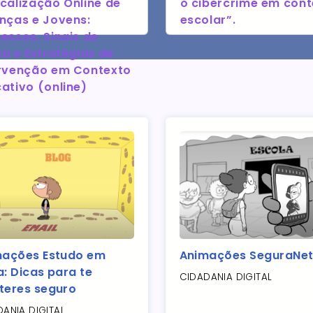
calização Online de
o cibercrime em cont
nças e Jovens:
escolar”.
essos, Sinais de
ta e Estratégias de
ervenção em Contexto
ativo (online)
mações Estudo em
Animações SeguraNe
: Dicas para te
CIDADANIA DIGITAL
teres seguro
ANIA DIGITAL