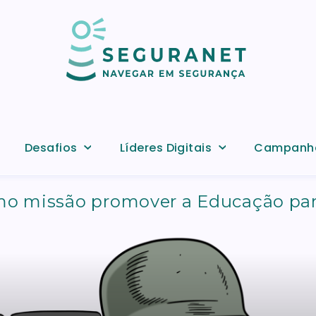
Desafios
Líderes Digitais
Campanh
o missão promover a Educação para 
net.pt/campanha-desinformacao-em-contexto-de-g