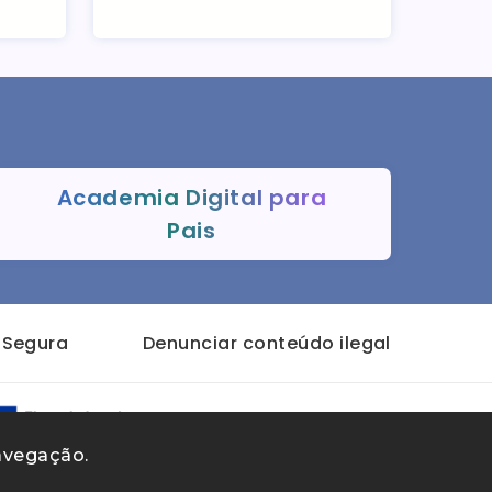
Academia Digital para
Pais
t Segura
Denunciar conteúdo ilegal
navegação.