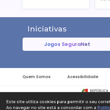
Iniciativas
Jogos SeguraNet
Quem Somos
Acessibilidade
Withdraw consent
Este site utiliza cookies para permitir o seu co
Ao navegar no site está a concordar com a
Polít