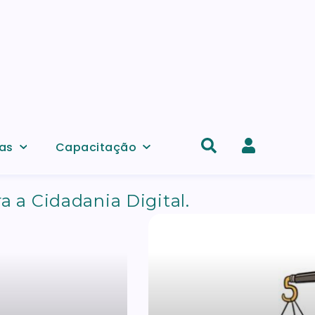
as
Capacitação
Acesso
e
a Cidadania Digital.
registo
uerra
https://www.seguranet.pt/
de
conta