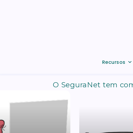
Passar para o conteúdo principal
Recursos
O SeguraNet tem com
ra-o-bullying
https://www.segura