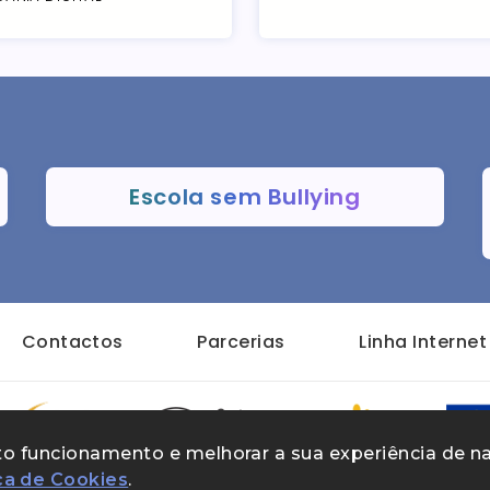
Escola sem Bullying
Contactos
Parcerias
Linha Interne
rreto funcionamento e melhorar a sua experiência de 
ica de Cookies
.