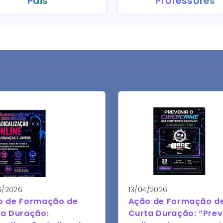
Pais
Professores
6/2026
13/04/2026
o de Formação de
Ação de Formação d
ta Duração:
Curta Duração: “Prev