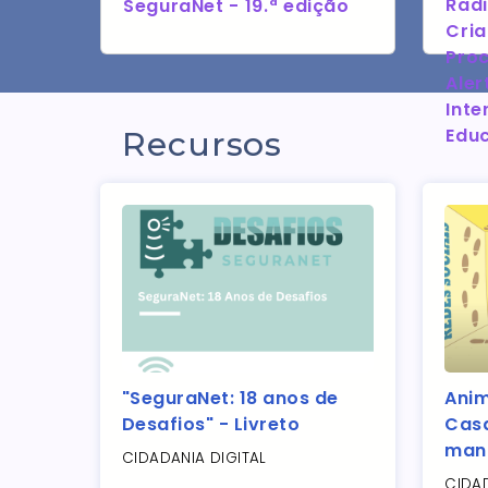
Radi
SeguraNet - 19.ª edição
Cria
Proc
Aler
Int
Educ
Recursos
"SeguraNet: 18 anos de
Ani
Desafios" - Livreto
Casa
man
CIDADANIA DIGITAL
CIDAD