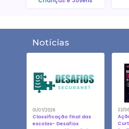
Crianças e Jovens
Notícias
22/0
01/07/2026
Açã
Classificação final das
Cur
escolas- Desafios