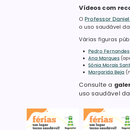
Vídeos com rec
O
Professor Danie
o uso saudável da
Várias figuras pú
Pedro Fernandes
Ana Marques
(apr
Sónia Morais San
Margarida Beja
(n
Consulte a
gale
uso saudável da