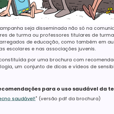
campanha seja disseminada não só na comunid
ores de turma ou professores titulares de turm
carregados de educação, como também em aut
as escolares e nas associações juvenis.
constituída por uma brochura com recomenda
ogia, um conjunto de dicas e vídeos de sensibi
ecomendações para o uso saudável da te
tecno saudável!
" (versão pdf da brochura)