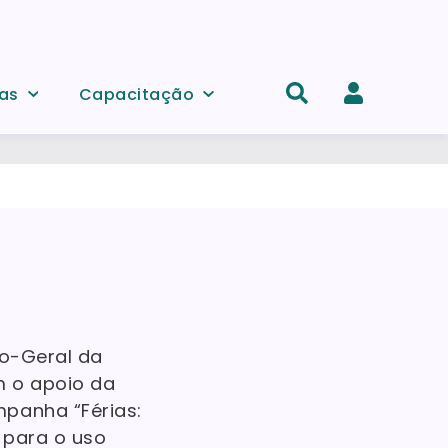
as
Capacitação
Acesso
e
registo
de
conta
ão-Geral da
m o apoio da
mpanha “Férias:
s para o uso