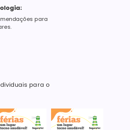
ologia:
omendações para
ares.
ividuais para o