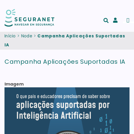
Passar para o conteúdo principal
Men
Acesso
e
Início
Node
Campanha Aplicações Suportadas
registo
IA
de
conta
Campanha Aplicações Suportadas IA
Imagem