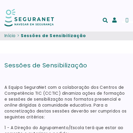
Passar para o conteúdo principal
Men
Acesso
e
Início
Sessões de Sensibilização
registo
de
conta
Sessões de Sensibilização
A Equipa SeguraNet com a colaboração dos Centros de
Competência TIC (CCTIC) dinamiza ações de formação
e sessões de sensibilização nos formatos presencial e
online
dirigidas à comunidade educativa. Para a
concretização destas sessões deverão ser cumpridos os
seguintes critérios:
1 - A Direção do Agrupamento/Escola terá que estar ao