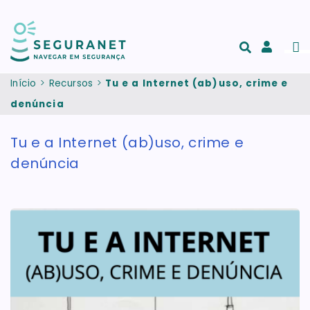
Passar para o conteúdo principal
Men
Acesso
e
Início
Recursos
Tu e a Internet (ab)uso, crime e
registo
denúncia
de
conta
Tu e a Internet (ab)uso, crime e
denúncia