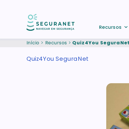
Passar para o conteúdo principal
Recursos
Início
Recursos
Quiz4You SeguraNe
Quiz4You SeguraNet