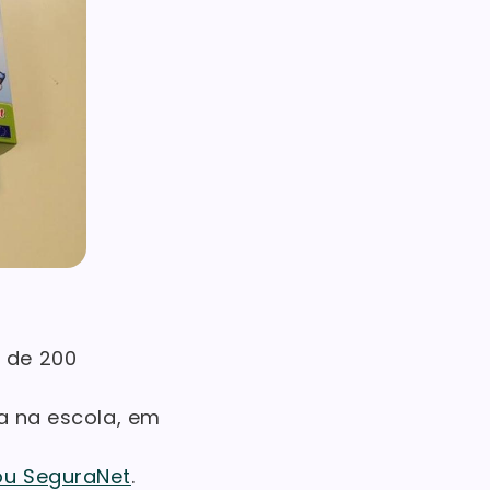
 de 200
ja na escola, em
ou SeguraNet
.