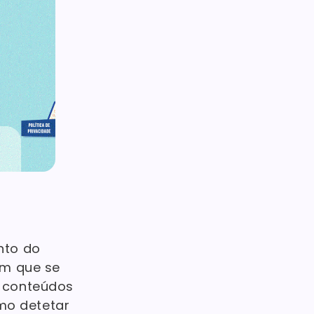
nto do
om que se
s conteúdos
mo detetar