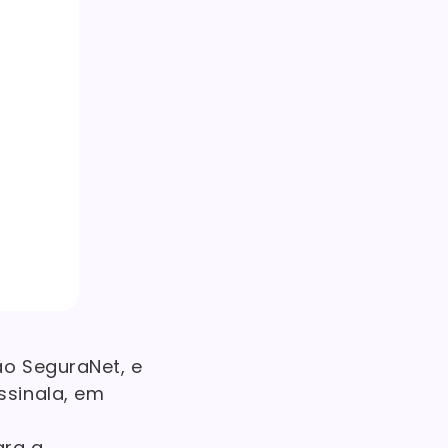
ão SeguraNet, e
ssinala, em
ara a