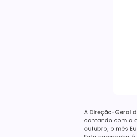
A Direção-Geral d
contando com o a
outubro, o mês E
Esta campanha é 