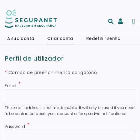
Skip to main content
Men
Acesso
e
A sua conta
Criar conta
Redefinir senha
registo
de
Perfil de utilizador
conta
*
Campo de preenchimento obrigatório.
Email
The email address is not made public. It will only be used if you need
to be contacted about your account or for opted-in notifications.
Password