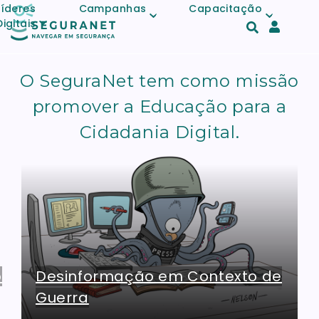
Skip to main content
Líderes
Campanhas
Capacitação
Digitais
Acesso
e
O SeguraNet tem como missão
registo
de
promover a Educação para a
conta
Cidadania Digital.
https://www.seguranet.pt/campanha-
desinformacao-em-contexto-de-guerra
o
Desinformação em Contexto de
Guerra